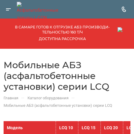
В САМАРЕ ГОТОВ К ОТГРУЗКЕ АБЗ ПРОИЗВОДИ­
ТЕЛЬНОСТЬЮ 160 Т/Ч
ДОСТУПНА РАССРОЧКА
Мобильные АБЗ
(асфальтобетонные
установки) серии LCQ
—
—
Главная
Каталог оборудования
Мобильные АБЗ (асфальтобетонные установки) серии LCQ
Модель
LCQ 10
LCQ 15
LCQ 20
LCQ