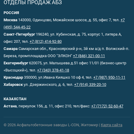
ОТДЕЛЫ ПРОДАЖ АБЗ
РОССИЯ
Москва
143000, Одинцово, Можайское шоссе, д. 55, офис 7, тел.
+7
(495) 544-45-22
Санкт-Петербург
196240, ул. Кубинская, д. 75, корпус 1, литера А,
офис 207, тел.
+7 (812) 414-92-80
Самара
Самарская обл., Красноярский р-н, 3й км а/д п. Волжский-п.
Береза, промплощадка ООО "ЭЛКОН"
+7 (846) 321-00-11
Екатеринбург
620075, ул. Малышева д.51 офис 11/01 (бизнес-центр
«Высоцкий»), тел.
+7 (343) 378-41-18
Краснодар
350000, ул.Ивана Кияшко 10 оф 4, тел.
+7 (987) 950-11-11
Хабаровск
ул. Дзержинского, д. 6, тел.
+7 (914) 339-20-10
КАЗАХСТАН
Астана
, переулок 156, д. 11, офис 210, тел/факс:
+7 (7172) 52-60-47
© 2026 Асфальтобетонные заводы L-CON, Житомир |
Карта сайта