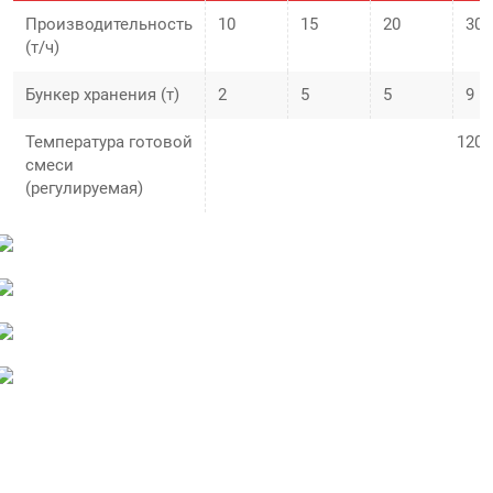
Производительность
10
15
20
30
(т/ч)
Бункер хранения (т)
2
5
5
9
Температура готовой
120-
смеси
(регулируемая)